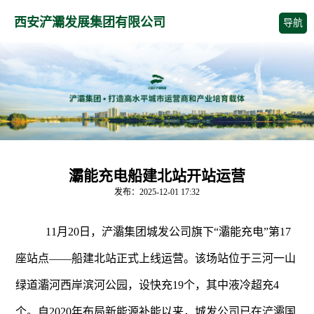
西安浐灞发展集团有限公司
导航
灞能充电船建北站开站运营
发布：2025-12-01 17:32
11月20日，
浐
灞集团城发公司旗下“灞能充电”第17
座站点——船建北站正式上线运营。该场站位于三河一山
绿道灞河西岸滨河公园，设快充19个，其中液冷超充4
个。
自2020年布局新能源补能以来，城发公司已在
浐
灞国