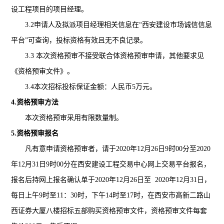
设工程项目的项目经理。
3.2
申请人及拟派项目经理相关信息在“西安建设市场诚信信息
平台”可查询，投标资格有效且无不良记录。
3.3
本次资格预审不接受联合体资格预审申请，其他要求见
《资格预审文件》。
3.4
本次招标投标保证金额：人民币5万元。
4.
资格预审方法
本次资格预审采用有限数量制。
5.
资格预审报名
凡有意申请资格预审者，请于
2020
年
12
月
26
日
9
时00分至
2020
年
12
月
31
日
9
时00分
在西安建设工程交易中心网上交易平台报名，
报名后持网上报名确认单于2020年12月26日至 2020年12月31日，
每日上午9时至11：30时，下午14时至17时，在西安市高新二路山
西证券大厦八楼招标五部购买资格预审文件，资格预审文件每套