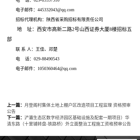
电 话：029-83537516
电子邮件：445332043@qq.com
招标代理机构：陕西省采购招标有限责任公司
地 址：西安市高新二路2号山西证券大厦8楼招标五
部
联 系 人：王佳、邓楚
电 话：029-88490543
电子邮件：1050360464@qq.com
上一篇：
月登阁村集体土地上棚户区改造项目工程监理 资格预审
公告
下一篇：
浐灞生态区数字经济园区基础设施及配套一期项目）华
清东路（十里铺转盘-铁路桥）外立面整治工程施工资格预审公告