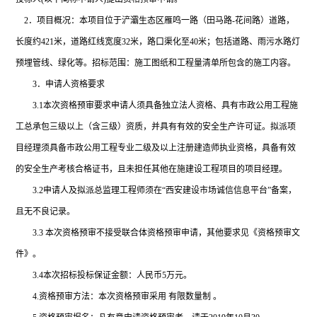
2
．项目概况：本项目位于浐灞生态区雁鸣一路（田马路-花间路）道路，
长度约421米，道路红线宽度32米，路口渠化至40米；包括道路、雨污水路灯
预埋管线、绿化等。招标范围：施工图纸和工程量清单所包含的施工内容。
3
．申请人资格要求
3.1
本次资格预审要求申请人须具备独立法人资格、具有市政公用工程施
工总承包三级以上（含三级）资质，并具有有效的安全生产许可证。拟派项
目经理须具备市政公用工程专业二级及以上注册建造师执业资格，具备有效
的安全生产考核合格证书，且未担任其他在施建设工程项目的项目经理。
3.2
申请人及拟派总监理工程师须在“西安建设市场诚信信息平台”备案，
且无不良记录。
3.3
本次资格预审不接受联合体资格预审申请，其他要求见《资格预审文
件》。
3.4
本次招标投标保证金额：人民币5万元。
4.
资格预审方法：本次资格预审采用 有限数量制 。