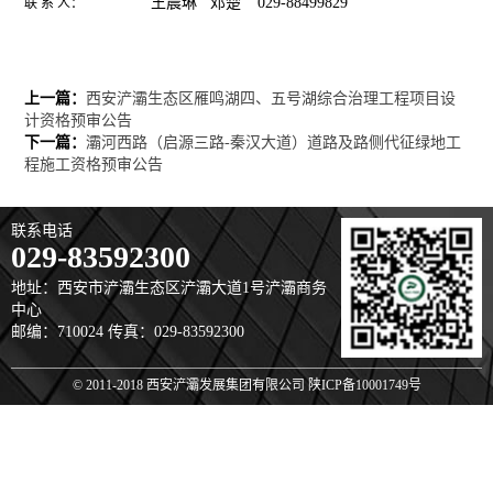
王晨琳 邓楚
029-88499829
联 系 人：
上一篇：
西安浐灞生态区雁鸣湖四、五号湖综合治理工程项目设
计资格预审公告
下一篇：
灞河西路（启源三路-秦汉大道）道路及路侧代征绿地工
程施工资格预审公告
联系电话
029-83592300
地址：西安市浐灞生态区浐灞大道1号浐灞商务
中心
邮编：710024 传真：029-83592300
© 2011-2018 西安浐灞发展集团有限公司 陕ICP备10001749号